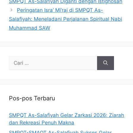
SMPQT As-Salafiyah Diganti dengan Istighosah
Peringatan Isra’ Mi’raj di SMPQT As-
Salafiyah: Meneladani Perjalanan Spiritual Nabi
Muhammad SAW
Pos-pos Terbaru
SMPQT As-Salafiyah Gelar Zarkasi 2026: Ziarah
dan Rekreasi Penuh Makna
SMPQT-SMAQT As-Salafiyah Sukses Gelar