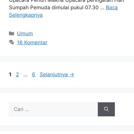
Upacara Penuh Makna Upacara peringatan Hari
Sumpah Pemuda dimulai pukul 07.30 …
Baca
Selengkapnya
Umum
16 Komentar
1
2
…
6
Selanjutnya
→