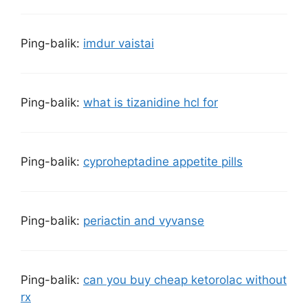
Ping-balik:
imdur vaistai
Ping-balik:
what is tizanidine hcl for
Ping-balik:
cyproheptadine appetite pills
Ping-balik:
periactin and vyvanse
Ping-balik:
can you buy cheap ketorolac without
rx