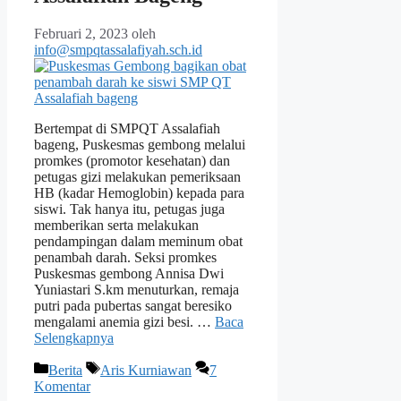
Februari 2, 2023
oleh
info@smpqtassalafiyah.sch.id
Bertempat di SMPQT Assalafiah
bageng, Puskesmas gembong melalui
promkes (promotor kesehatan) dan
petugas gizi melakukan pemeriksaan
HB (kadar Hemoglobin) kepada para
siswi. Tak hanya itu, petugas juga
memberikan serta melakukan
pendampingan dalam meminum obat
penambah darah. Seksi promkes
Puskesmas gembong Annisa Dwi
Yuniastari S.km menuturkan, remaja
putri pada pubertas sangat beresiko
mengalami anemia gizi besi. …
Baca
Selengkapnya
Berita
Aris Kurniawan
7
Komentar