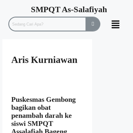
SMPQT As-Salafiyah
Aris Kurniawan
Puskesmas Gembong
bagikan obat
penambah darah ke
siswi SMPQT
Assalafiah Bageng