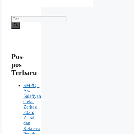
Pos-
pos
Terbaru
SMPQT
As-
Salafiyah
Gelar
Zarkasi
2026:
Ziarah
dan
Rekreasi
Penuh