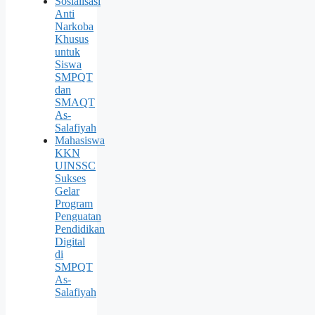
Sosialisasi
Anti
Narkoba
Khusus
untuk
Siswa
SMPQT
dan
SMAQT
As-
Salafiyah
Mahasiswa
KKN
UINSSC
Sukses
Gelar
Program
Penguatan
Pendidikan
Digital
di
SMPQT
As-
Salafiyah