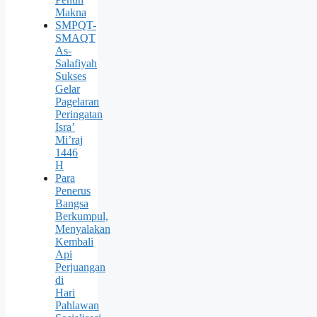
Makna
SMPQT-
SMAQT
As-
Salafiyah
Sukses
Gelar
Pagelaran
Peringatan
Isra’
Mi’raj
1446
H
Para
Penerus
Bangsa
Berkumpul,
Menyalakan
Kembali
Api
Perjuangan
di
Hari
Pahlawan