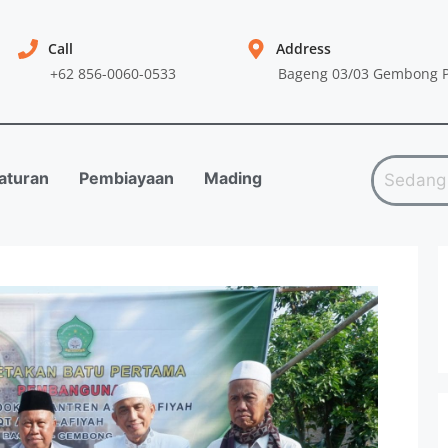
Call
Address
+62 856-0060-0533
Bageng 03/03 Gembong P
aturan
Pembiayaan
Mading