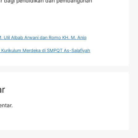
ar bagi pendidikan dan pembangunan
. Ulil Albab Arwani dan Romo KH. M. Aniq
 Kurikulum Merdeka di SMPQT As-Salafiyah
ar
ntar.