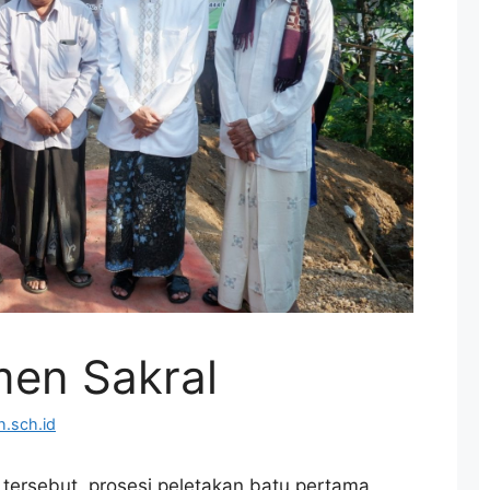
men Sakral
.sch.id
tersebut, prosesi peletakan batu pertama