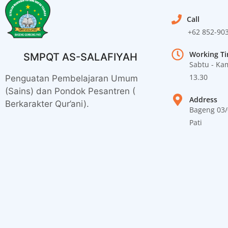
Call
+62 852-90
Working T
SMPQT AS-SALAFIYAH
Sabtu - Kam
13.30
Penguatan Pembelajaran Umum
(Sains) dan Pondok Pesantren (
Address
Berkarakter Qur’ani).
Bageng 03
Pati