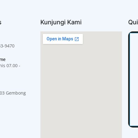
s
Kunjungi Kami
Qui
33-9470
ime
is 07.00 -
/03 Gembong