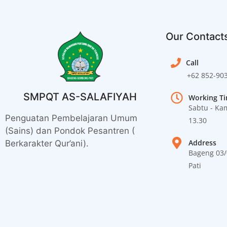
Our Contact
Call
+62 852-90
SMPQT AS-SALAFIYAH
Working T
Sabtu - Kam
Penguatan Pembelajaran Umum
13.30
(Sains) dan Pondok Pesantren (
Address
Berkarakter Qur’ani).
Bageng 03
Pati