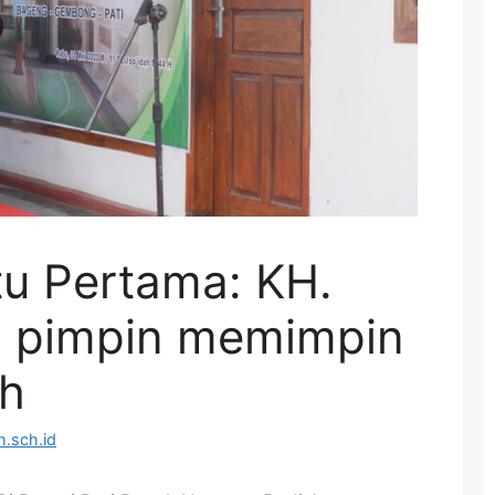
tu Pertama: KH.
, pimpin memimpin
ah
.sch.id