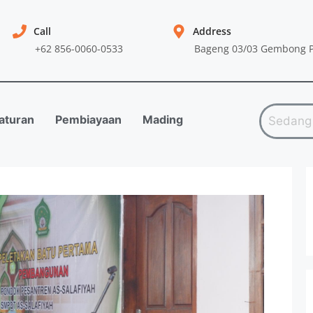
Call
Address
+62 856-0060-0533
Bageng 03/03 Gembong P
aturan
Pembiayaan
Mading